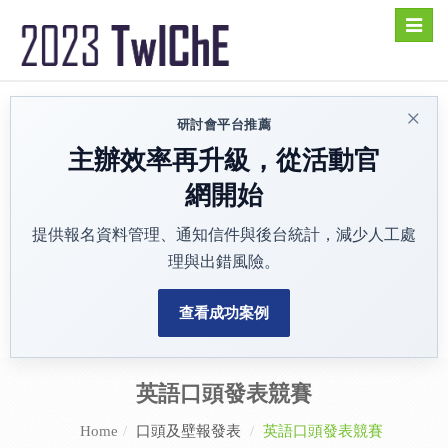
Toggle
naviga
×
研討會平台推薦
主辦效率再升級，從活動官
網開始
提供報名資料管理、通知信件與後台統計，減少人工處
理與出錯風險。
查看成功案例
英語口頭發表競賽
Home
口頭及壁報發表
英語口頭發表競賽