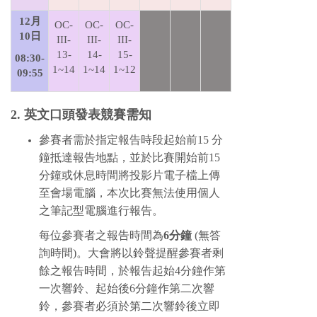
12月
OC-
OC-
OC-
10日
III-
III-
III-
13-
14-
15-
08:30-
1~14
1~14
1~12
09:55
2. 英文口頭發表競賽需知
參賽者需於指定報告時段起始前
15
分
鐘抵達報告地點，並於比賽開始前
15
分鐘或休息時間將投影片電子檔上傳
至會場電腦，本次比賽無法使用個人
之筆記型電腦進行報告。
每位參賽者之報告時間為
6
分鐘
(
無
答
詢
時間
)
。大會將以鈴聲提醒參賽者剩
餘之報告時間，於報告起始
4
分鐘作第
一次響鈴、起始後
6
分鐘作第二次響
鈴，參賽者必須於第二次響鈴後立即