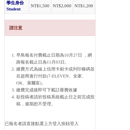
學生身份
NT$1,500
NT$2,000
NT$1,200
Student
請注意
早鳥報名付費截止日期為
10月27日
，網
路報名截止日為
11月03日
。
繳費方式為線上信用卡刷卡或列印條碼並
在超商進行付款(7-ELEVEN、全家、
OK、萊爾富)。
繳費完成後即可下載註冊費收據
欲投稿者請於投稿系統截止日之前完成投
稿，逾期恕不受理。
已報名者請直接點選上方登入按鈕登入