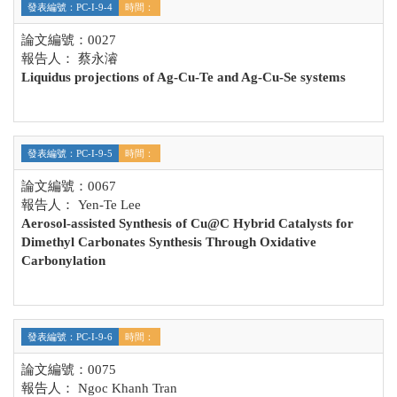
發表編號：PC-I-9-4
時間：
論文編號：0027
報告人： 蔡永濬
Liquidus projections of Ag-Cu-Te and Ag-Cu-Se systems
發表編號：PC-I-9-5
時間：
論文編號：0067
報告人： Yen-Te Lee
Aerosol-assisted Synthesis of Cu@C Hybrid Catalysts for
Dimethyl Carbonates Synthesis Through Oxidative
Carbonylation
發表編號：PC-I-9-6
時間：
論文編號：0075
報告人： Ngoc Khanh Tran