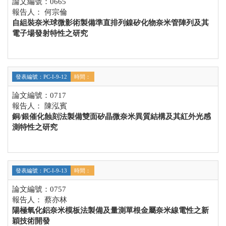
論文編號：0665
報告人： 何宗倫
自組裝奈米球微影術製備準直排列鎳矽化物奈米管陣列及其
電子場發射特性之研究
發表編號：PC-I-9-12
時間：
論文編號：0717
報告人： 陳泓賓
銅/銀催化蝕刻法製備雙面矽晶微奈米異質結構及其紅外光感
測特性之研究
發表編號：PC-I-9-13
時間：
論文編號：0757
報告人： 蔡亦林
陽極氧化鋁奈米模板法製備及量測單根金屬奈米線電性之新
穎技術開發