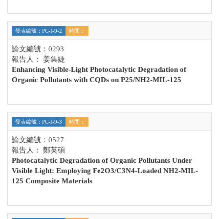
發表編號：PC-I-9-2
時間：
論文編號：0293
報告人： 姜集婕
Enhancing Visible-Light Photocatalytic Degradation of
Organic Pollutants with CQDs on P25/NH2-MIL-125
發表編號：PC-I-9-3
時間：
論文編號：0527
報告人： 鄭英碩
Photocatalytic Degradation of Organic Pollutants Under
Visible Light: Employing Fe2O3/C3N4-Loaded NH2-MIL-
125 Composite Materials